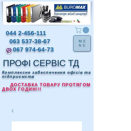
044 2-456-111
063 537-38-67
ME
NU
067 974-64-73
ПРОФІ СЕРВІС ТД
Комплексне забеспечення офісів та
підприємств
ДОСТАВКА ТОВАРУ ПРОТЯГОМ
ДВОХ ГОДИН!!!