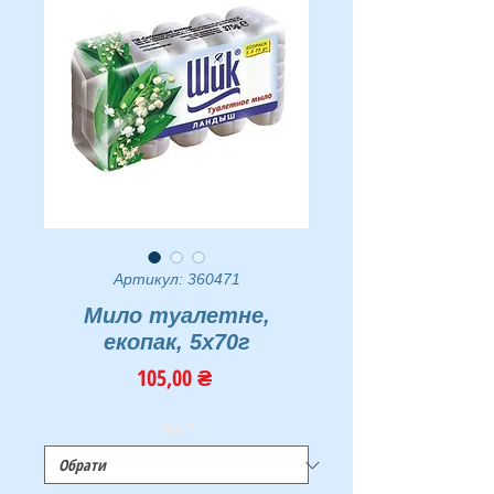
Артикул: 360471
Мило туалетне,
екопак, 5х70г
Ціна
105,00 ₴
Тип
*