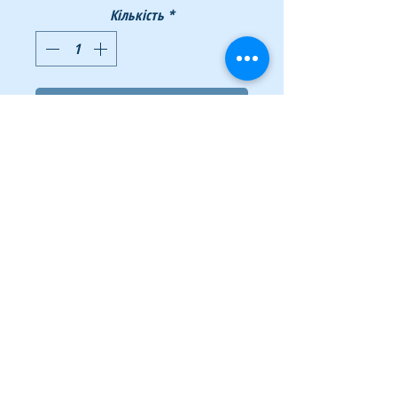
Кількість
*
Додати у кошик
Купити
Це найпопулярніші серед покупців аромати
свіжих фруктів і квітів, натуральна рослинна
основа (пальмове і кокосове масла) і
косметичний крем, який пом'якшує
шкіру.Групова упаковка і сучасний дизайн
залучають також доступною ціною і
економією часу покупки. Аромат - Конвалія,
в упаковці - 5 штук