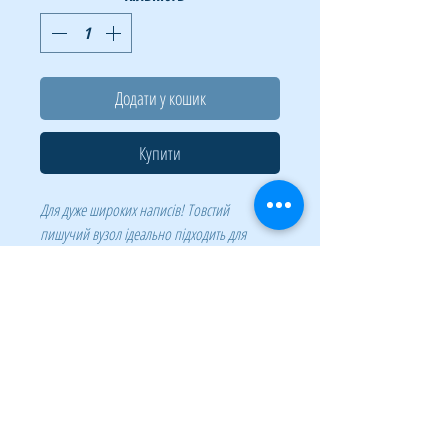
Додати у кошик
Купити
Для дуже широких написів! Товстий
пишучий вузол ідеально підходить для
маркування великих упаковок, тари на
складах. Форма пишучого вузла:
клиноподібна. Ширина сліду 4-12 мм. Для
нанесення стійких написів практично на
будь-якій поверхні. Підвищена
світлостійкість. Напис стійкий до впливу
вологи, стирання, атмосферних впливів.
Спеціальний склад чорнила edding на