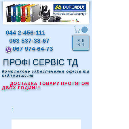
044 2-456-111
063 537-38-67
ME
NU
067 974-64-73
ПРОФІ СЕРВІС ТД
Комплексне забеспечення офісів та
підприємств
ДОСТАВКА ТОВАРУ ПРОТЯГОМ
ДВОХ ГОДИН!!!