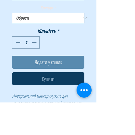
Бренди
*
Кількість
*
Додати у кошик
Купити
Універсальний маркер служить для
нанесення написів, малюнків і маркування
практично на будь-які текстильні матеріали,
наприклад: бавовна, шовк, льон та інші.
Спеціальне чорнило edding на пігментній
основі добре лягає практично на будь-який