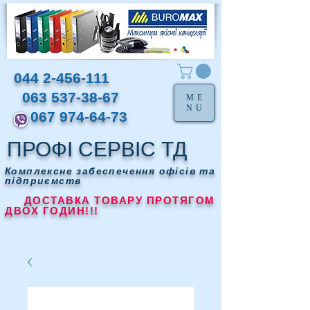
044 2-456-111
063 537-38-67
ME
NU
067 974-64-73
ПРОФІ СЕРВІС ТД
Комплексне забеспечення офісів та
підприємств
ДОСТАВКА ТОВАРУ ПРОТЯГОМ
ДВОХ ГОДИН!!!