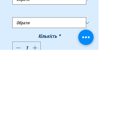
Тип
*
Кількість
*
Додати у кошик
Купити
Маркер для написів на папері для
фліпчартів та інших видах паперу. Чорнило
на водній основі, не розпливається і не
просочується крізь папір, практично без
запаху. Великий об'єм чорнила. Не висихає