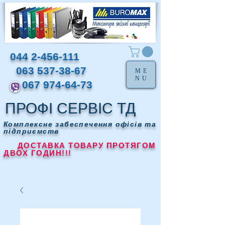
044 2-456-111
063 537-38-67
ME
NU
067 974-64-73
ПРОФІ СЕРВІС ТД
Комплексне забеспечення офісів та
підприємств
ДОСТАВКА ТОВАРУ ПРОТЯГОМ
ДВОХ ГОДИН!!!