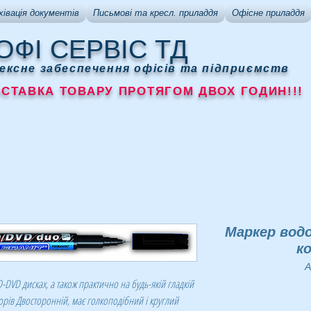
хівація документів
Письмові та кресл. приладдя
Офісне приладдя
ОФІ СЕРВІС ТД
ексне забеспечення офісів та підприємств
АВКА ТОВАРУ ПРОТЯГОМ ДВОХ ГОДИН!!!
Маркер вод
к
А
DVD дисках, а також практично на будь-якій гладкій
орів Двосторонній, має голкоподібний і круглий