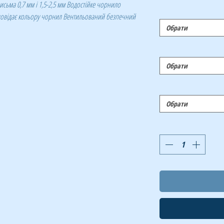
исьма 0,7 мм і 1,5-2,5 мм Водостійке чорнило
дповідає кольору чорнил Вентильований безпечний
Обрати
Обрати
Обрати