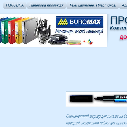
ГОЛОВНА
Паперова продукція
Теки картонні, Пластикові
Ар
ПР
Компл
ДОСТ
Перманентний маркер для письма на CD-
поверхні, включаючи плівки для проект