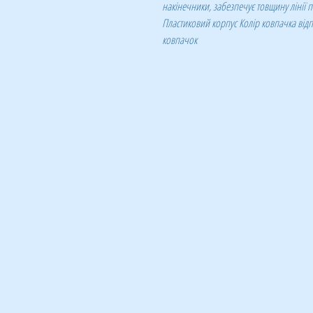
накінечники, забезпечує товщину лінії п
Пластиковий корпус Колір ковпачка ві
ковпачок