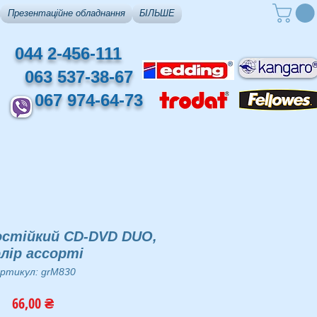
Презентаційне обладнання
БІЛЬШЕ
044 2-456-111
063 537-38-67
067 974-64-73
остійкий CD-DVD DUO,
олір ассорті
ртикул: grM830
Ціна
66,00 ₴