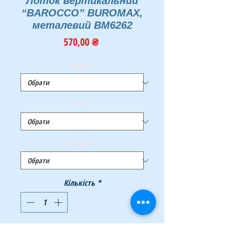
Лоток вертикальний
“BAROCCO” BUROMAX,
металевий BM6262
Ціна
570,00 ₴
Бренди
*
Тип
*
Матеріал
*
Кількість
*