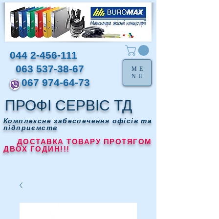
044 2-456-111
063 537-38-67
ME
NU
067 974-64-73
ПРОФІ СЕРВІС ТД
Комплексне забеспечення офісів та
підприємств
ДОСТАВКА ТОВАРУ ПРОТЯГОМ
ДВОХ ГОДИН!!!