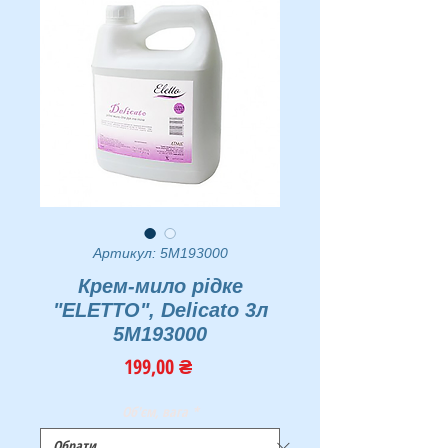
Артикул: 5M193000
Крем-мило рідке
"ELETTO", Delicato 3л
5M193000
Ціна
199,00 ₴
Об'єм, вага
*