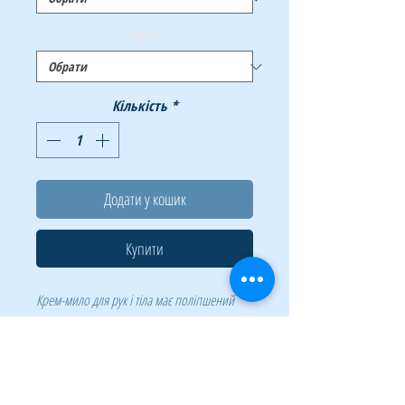
Тип
*
Кількість
*
Додати у кошик
Купити
Крем-мило для рук і тіла має поліпшений
склад з високоякісних компонентів з
пом'якшуючими добавками. Добре
милиться, добре піниться, забезпечує
делікатний догляд, відмінно пом'якшує