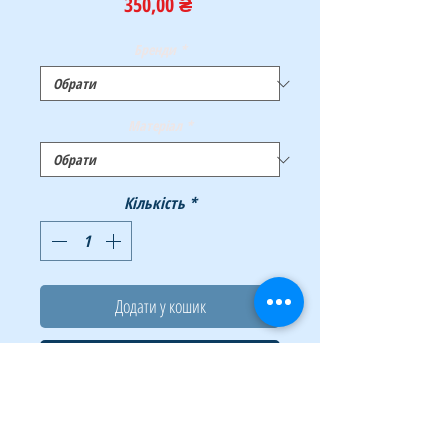
Ціна
350,00 ₴
Бренди
*
Матеріал
*
Кількість
*
Додати у кошик
Купити
Стильні та довговічні відра для паперу
BUROMAX – помічники в створенні чистоти