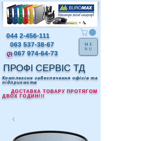
044 2-456-111
063 537-38-67
ME
NU
067 974-64-73
ПРОФІ СЕРВІС ТД
Комплексне забеспечення офісів та
підприємств
ДОСТАВКА ТОВАРУ ПРОТЯГОМ
ДВОХ ГОДИН!!!