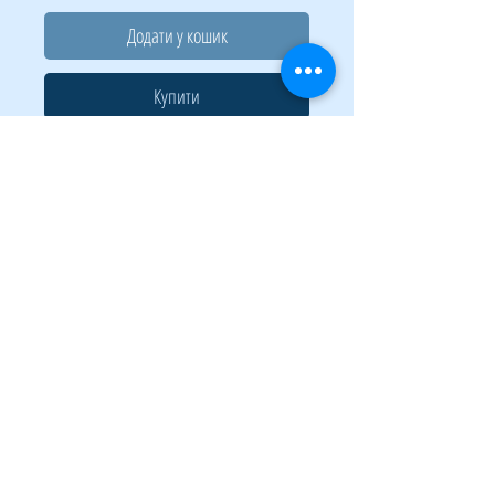
Додати у кошик
Купити
Коригувальна рідина з пензликом BUROMAX
– швидковисихаюча рідина для коригування
рукописних і машинописних (друкованих)
текстів, включаючи факсовий папір!
об'єм 20 мл
висока покривна здатність (відмінне
покриття з першого разу), легко
наноситься на папір
швидко висихає на папері
у флаконі максимально довго не
підсихає та не втрачає свої властивості
протягом 24 місяців
морозостійка