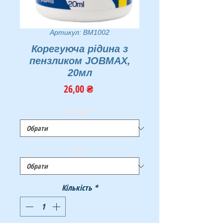
Артикул: BM1002
Корегуюча рідина з
пензликом JOBMAX,
20мл
Ціна
26,00 ₴
Бренди
*
Тип
*
Кількість
*