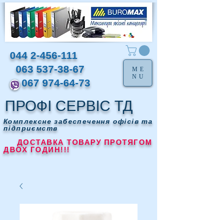
044 2-456-111
063 537-38-67
ME
NU
067 974-64-73
ПРОФІ СЕРВІС ТД
Комплексне забеспечення офісів та
підприємств
ДОСТАВКА ТОВАРУ ПРОТЯГОМ
ДВОХ ГОДИН!!!