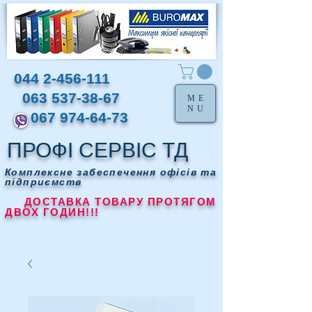
044 2-456-111
063 537-38-67
ME
NU
067 974-64-73
ПРОФІ СЕРВІС ТД
Комплексне забеспечення офісів та
підприємств
ДОСТАВКА ТОВАРУ ПРОТЯГОМ
ДВОХ ГОДИН!!!