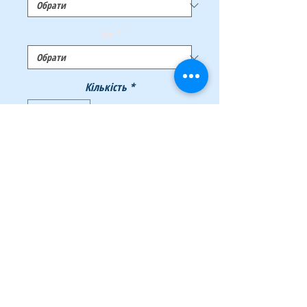
Тип
*
Кількість
*
Додати у кошик
Купити
Формат В4. Размер 250×353 мм. Бумага –
крафт, плотность не менее 120 г/м², с
расширением по бокам. Клапан с атрывной
лентой. Наличие самоклеющейся
силиконовой ленты. Пакет