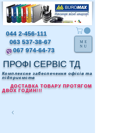
044 2-456-111
063 537-38-67
ME
NU
067 974-64-73
ПРОФІ СЕРВІС ТД
Комплексне забеспечення офісів та
підприємств
ДОСТАВКА ТОВАРУ ПРОТЯГОМ
ДВОХ ГОДИН!!!