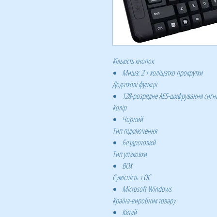
Кількість кнопок
Миша: 2 + коліщатко прокрутки
Додаткові функції
128-розрядне AES-шифрування сигн
Колір
Чорний
Тип підключення
Бездротовий
Тип упаковки
BOX
Сумісність з ОС
Microsoft Windows
Країна-виробник товару
Китай