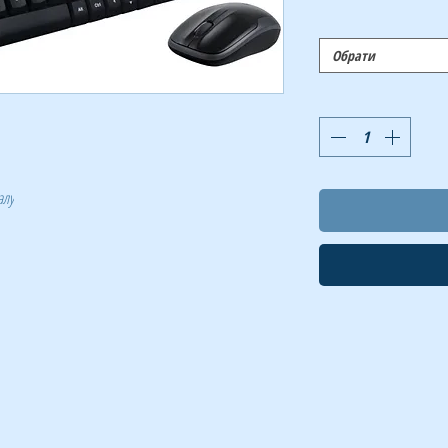
Обрати
алу