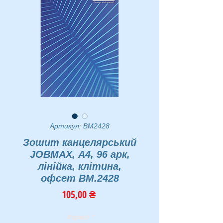
Артикул: BM2428
Зошит канцелярський
JOBMAX, А4, 96 арк,
лінійка, клітина,
офсет BM.2428
Ціна
105,00 ₴
Формат
*