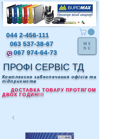
044 2-456-111
063 537-38-67
ME
NU
067 974-64-73
ПРОФІ СЕРВІС ТД
Комплексне забеспечення офісів та
підприємств
ДОСТАВКА ТОВАРУ ПРОТЯГОМ
ДВОХ ГОДИН!!!