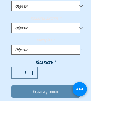
Кількість листків
*
Матеріал
*
Кількість
*
Додати у кошик
Купити
Зошит канцелярський серії JOBMAX торгової