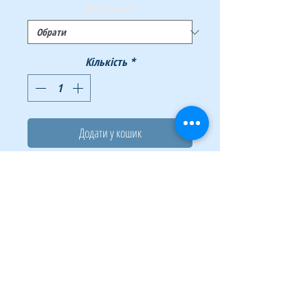
Об'єм, вага
*
Кількість
*
Додати у кошик
Купити
Клей ПВА
BUROMAX
- стане незамінним
помічником у роботі. Підходить для
щоденного використання в офісі, а також
для творчості.
Характеристики: