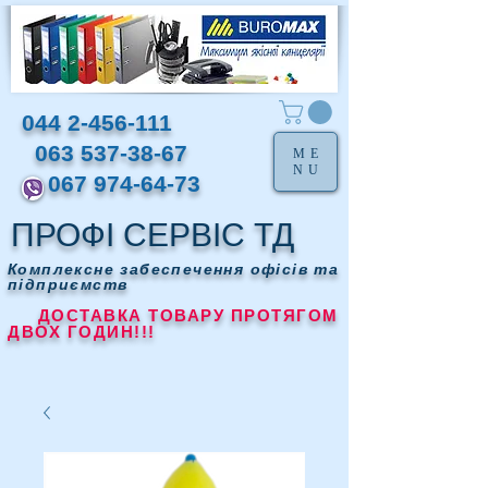
044 2-456-111
063 537-38-67
ME
NU
067 974-64-73
ПРОФІ СЕРВІС ТД
Комплексне забеспечення офісів та
підприємств
ДОСТАВКА ТОВАРУ ПРОТЯГОМ
ДВОХ ГОДИН!!!