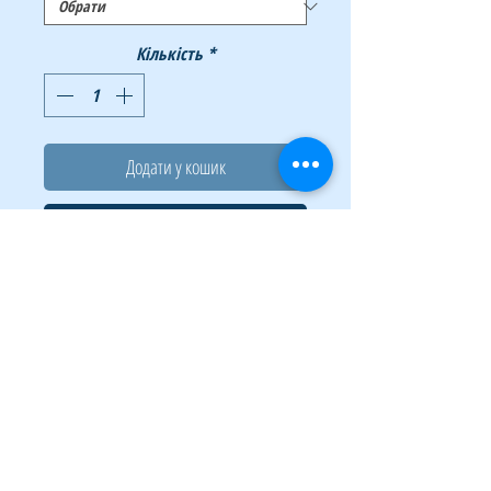
Кількість
*
Додати у кошик
Купити
Клей ПВА
BUROMAX
- стане незамінним
помічником у роботі. Підходить для
щоденного використання в офісі, а також
для творчості.
Характеристики:
обсяг - 100 мл.
для склеювання паперу, картону,