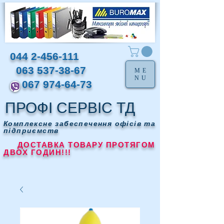
044 2-456-111
063 537-38-67
ME
NU
067 974-64-73
ПРОФІ СЕРВІС ТД
Комплексне забеспечення офісів та
підприємств
ДОСТАВКА ТОВАРУ ПРОТЯГОМ
ДВОХ ГОДИН!!!