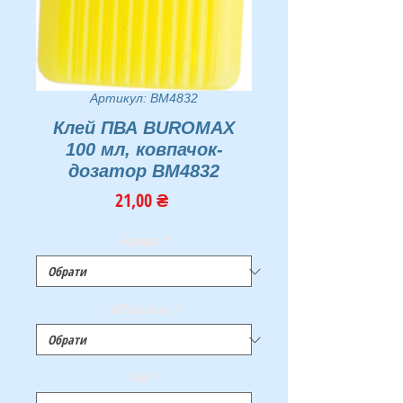
Артикул: BM4832
Клей ПВА BUROMAX
100 мл, ковпачок-
дозатор BM4832
Ціна
21,00 ₴
Бренди
*
Об'єм, вага
*
Тип
*