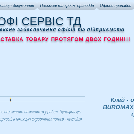
хівація документів
Письмові та кресл. приладдя
Офісне приладдя
ОФІ СЕРВІС ТД
ексне забеспечення офісів та підприємств
АВКА ТОВАРУ ПРОТЯГОМ ДВОХ ГОДИН!!!
Клей - 
BUROMAX 
не незамінним помічником у роботі. Підходить для
А
орчості, а також для виробничих потреб - поклейки