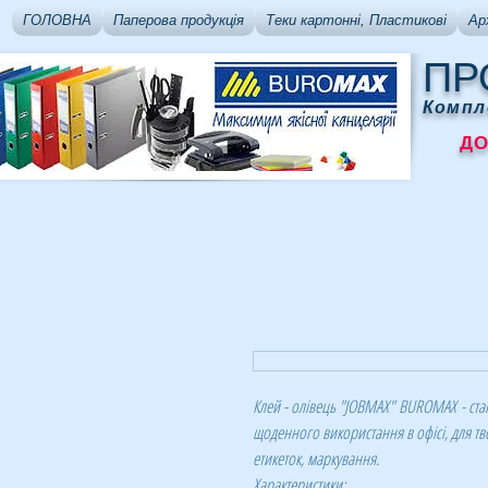
ГОЛОВНА
Паперова продукція
Теки картонні, Пластикові
Ар
ПР
Компл
ДОСТ
Клей - олiвець "JOBMAX" BUROMAX - ста
щоденного використання в офісі, для тв
етикеток, маркування.
Характеристики: