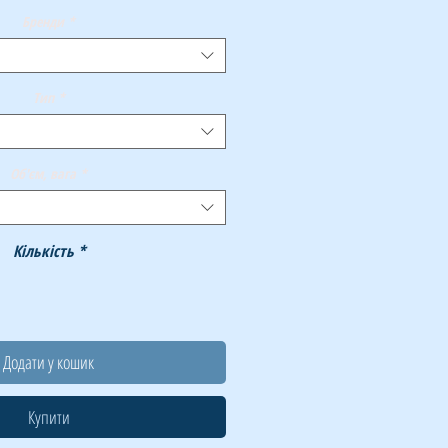
Бренди
*
Тип
*
Об'єм, вага
*
Кількість
*
Додати у кошик
Купити