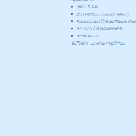
обсяг: 8 грам
для склеювання паперу, картону
ковпачок запобігає висиханню клею
на основі PVA (полівініцетат)
не токсичний
BUROMAX
- це якість і надійність!