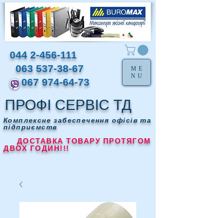
044 2-456-111
063 537-38-67
ME
NU
067 974-64-73
ПРОФІ СЕРВІС ТД
Комплексне забеспечення офісів та
підприємств
ДОСТАВКА ТОВАРУ ПРОТЯГОМ
ДВОХ ГОДИН!!!