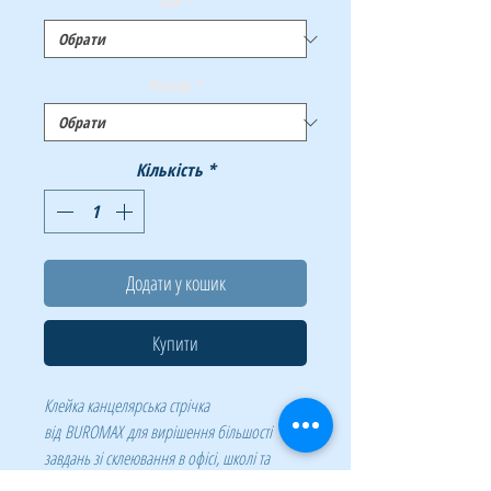
Тип
*
Розмір
*
Кількість
*
Додати у кошик
Купити
Клейка канцелярська стрічка
від BUROMAX для вирішення більшості
завдань зі склеювання в офісі, школі та
вдома! Найкращий помічник для пакування