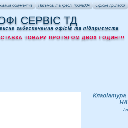
хівація документів
Письмові та кресл. приладдя
Офісне приладдя
ОФІ СЕРВІС ТД
ексне забеспечення офісів та підприємств
АВКА ТОВАРУ ПРОТЯГОМ ДВОХ ГОДИН!!!
Клавіатура 
HA
Ар