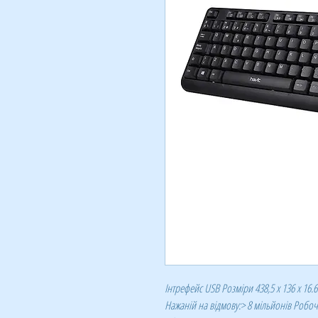
Інтрефейс USB Розміри 438,5 х 136 х 16.6
Нажаній на відмову:> 8 мільйонів Робоч