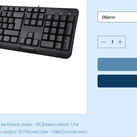
Обрати
 мм Кількість клавіш - 104 Довжина кабелю: 1,4 м
а напруга: 5В Робочий струм - <50мА Ергономічності