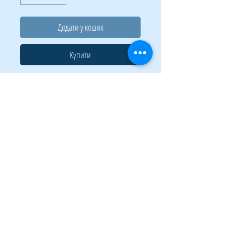
Додати у кошик
Купити
Зшивач архівованих документів Bankers
Box™ дозволяє надійно скріпити документи
для подальшої роботи з ними. При
необхідності зшивач можна розкрити і
додати/видалити необхідні документи.
Основні властивості: Зшивач складається з 2-
х частин. Дозволяє надійно скріпити
документи. При необхідності зшивач можна
розкрити, щоб додати/видалити необхідні
документи. Скріплює до 450 аркушів паперу
(80 г/м2). 100 % переробляється 50 штук в
упаковці.