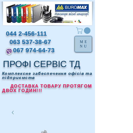
044 2-456-111
063 537-38-67
ME
NU
067 974-64-73
ПРОФІ СЕРВІС ТД
Комплексне забеспечення офісів та
підприємств
ДОСТАВКА ТОВАРУ ПРОТЯГОМ
ДВОХ ГОДИН!!!