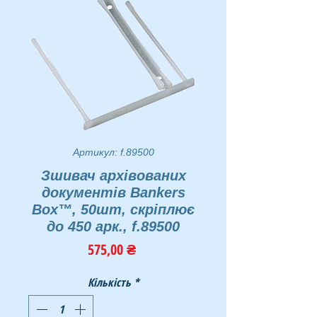
Артикул: f.89500
Зшивач архівованих
документів Bankers
Box™, 50шт, скріплює
до 450 арк., f.89500
Ціна
575,00 ₴
Кількість
*