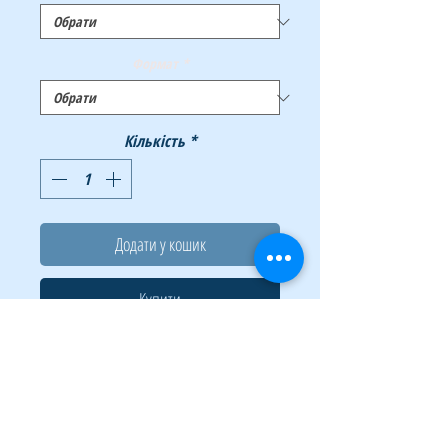
Формат
*
Кількість
*
Додати у кошик
Купити
Класичний зошит для записів CLАSSIC від
BUROMAX – Ваш помічник в систематизації
записів, ідей, думок і іншого. Завжди
знаходиться під рукою! Його зручно носити