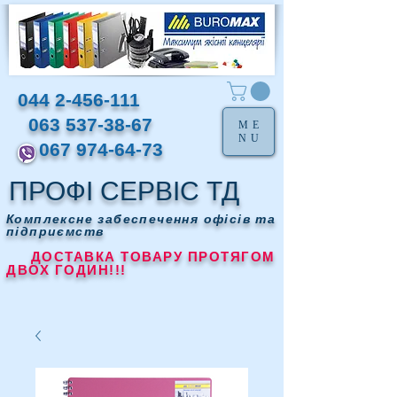
044 2-456-111
063 537-38-67
ME
NU
067 974-64-73
ПРОФІ СЕРВІС ТД
Комплексне забеспечення офісів та
підприємств
ДОСТАВКА ТОВАРУ ПРОТЯГОМ
ДВОХ ГОДИН!!!