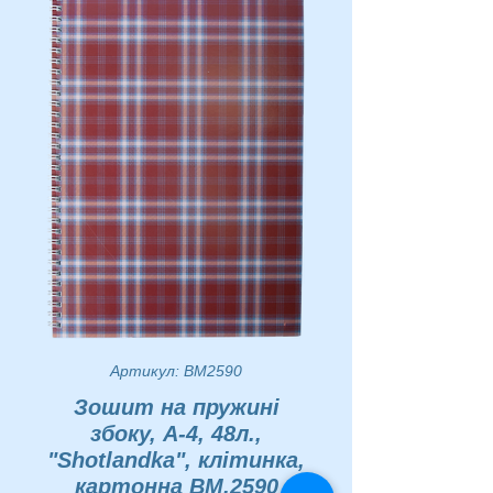
Артикул: BM2590
Зошит на пружині
збоку, А-4, 48л.,
"Shotlandka", клітинка,
картонна BM.2590