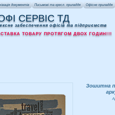
хівація документів
Письмові та кресл. приладдя
Офісне приладдя
ОФІ СЕРВІС ТД
ексне забеспечення офісів та підприємств
АВКА ТОВАРУ ПРОТЯГОМ ДВОХ ГОДИН!!!
Зошитна пр
арк
А