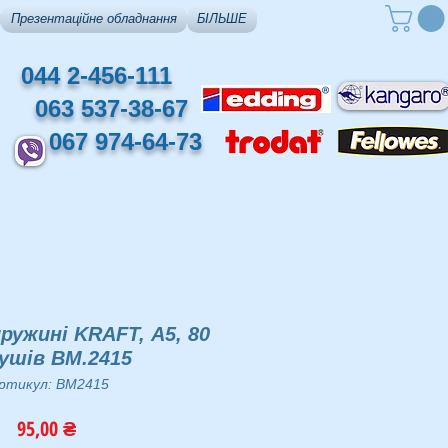
Презентаційне обладнання
БІЛЬШЕ
044 2-456-111
063 537-38-67
067 974-64-73
ужині KRAFT, А5, 80
ушів BM.2415
ртикул: BM2415
Ціна
95,00 ₴