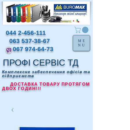
044 2-456-111
063 537-38-67
ME
NU
067 974-64-73
ПРОФІ СЕРВІС ТД
Комплексне забеспечення офісів та
підприємств
ДОСТАВКА ТОВАРУ ПРОТЯГОМ
ДВОХ ГОДИН!!!