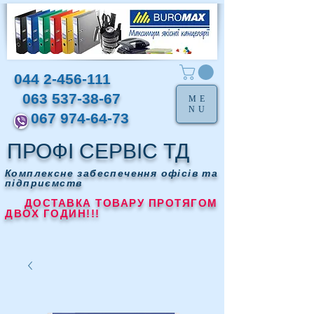
044 2-456-111
063 537-38-67
ME
NU
067 974-64-73
ПРОФІ СЕРВІС ТД
Комплексне забеспечення офісів та
підприємств
ДОСТАВКА ТОВАРУ ПРОТЯГОМ
ДВОХ ГОДИН!!!