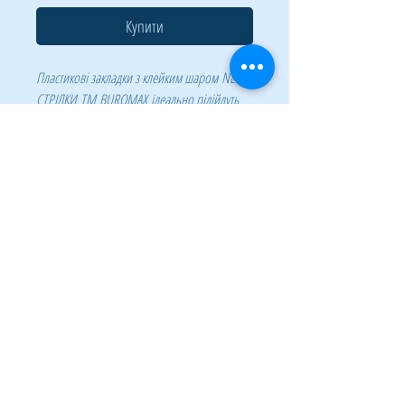
Купити
Пластикові закладки з клейким шаром
NEON
СТРІЛКИ
ТМ
BUROMAX
ідеально підійдуть
для виділення потрібної інформації та
створення нотаток в записних книгах,
документах, книгах, підручниках, каталогах
тощо.
Допомагають організувати кольорове
кодування сторінок! Підходять для
використання співробітниками офісів, на
рецепціях, школярами, студентами та просто
у повсякденному житті.
Надійно закріплюються на папері та
різноманітних гладких поверхнях
Можливе багаторазове переклеювання -
легко видаляються з поверхонь, не
залишаючи слідів клею на поверхні
Яскраві неонові кольори (синій,