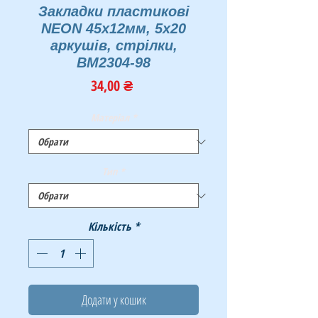
Закладки пластикові
NEON 45x12мм, 5х20
аркушів, стрілки,
BM2304-98
Ціна
34,00 ₴
Матеріал
*
Тип
*
Кількість
*
Додати у кошик