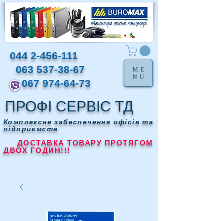
044 2-456-111
063 537-38-67
ME
NU
067 974-64-73
ПРОФІ СЕРВІС ТД
Комплексне забеспечення офісів та
підприємств
ДОСТАВКА ТОВАРУ ПРОТЯГОМ
ДВОХ ГОДИН!!!