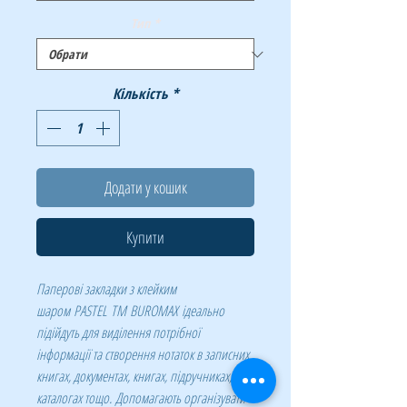
Тип
*
Кількість
*
Додати у кошик
Купити
Паперові закладки з клейким
шаром PASTEL
ТМ BUROMAX ідеально
підійдуть для виділення потрібної
інформації та створення нотаток в записних
книгах, документах, книгах, підручниках,
каталогах тощо.
Допомагають організувати