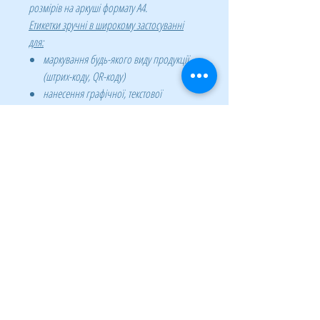
розмірів на аркуші формату А4.
Етикетки зручні в широкому застосуванні
для:
маркування будь-якого виду продукції
(штрих-коду, QR-коду)
нанесення графічної, текстової
інформації (оголошення, покажчики)
товару і складського сервісу (магазини,
торгові центри, складські комплекси)
поштової розсилки (бандеролі, посилки,
конверти)
архівування документів та діловодства
(картотеки, папки)
використання в домашніх умовах
(коробки з речами і т.д)
Якісний матеріал етикеток забезпечує чіткий
друк і міцну клейкість на будь-якій поверхні.
Рекомендації:
при створенні дизайну або тексту на