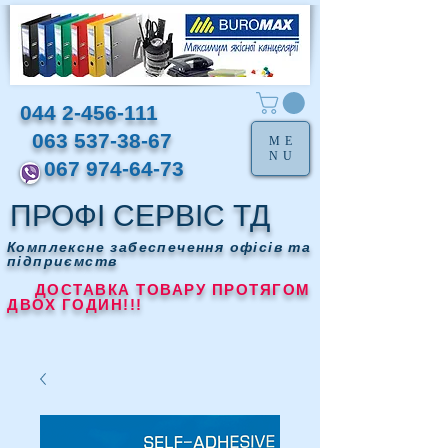
044 2-456-111
063 537-38-67
ME
NU
067 974-64-73
ПРОФІ СЕРВІС ТД
Комплексне забеспечення офісів та
підприємств
ДОСТАВКА ТОВАРУ ПРОТЯГОМ
ДВОХ ГОДИН!!!