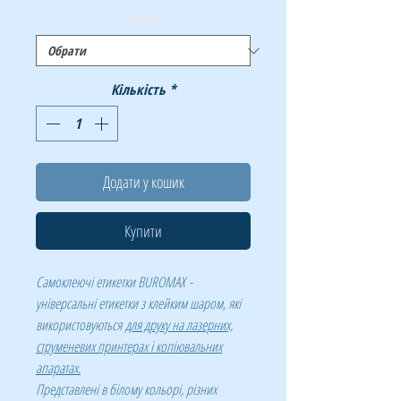
Тип
*
Кількість
*
Додати у кошик
Купити
Самоклеючі етикетки BUROMAX -
універсальні етикетки з клейким шаром, які
використовуються
для друку на лазерних,
струменевих принтерах і копіювальних
апаратах.
Представлені в білому кольорі, різних