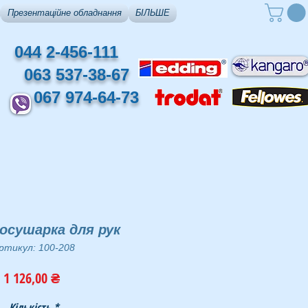
Презентаційне обладнання
БІЛЬШЕ
044 2-456-111
063 537-38-67
067 974-64-73
осушарка для рук
ртикул: 100-208
Ціна
1 126,00 ₴
Кількість
*