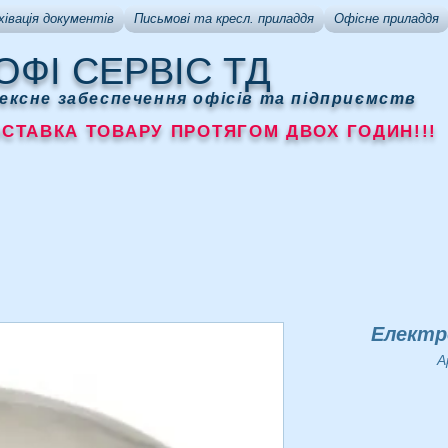
хівація документів
Письмові та кресл. приладдя
Офісне приладдя
ОФІ СЕРВІС ТД
ексне забеспечення офісів та підприємств
АВКА ТОВАРУ ПРОТЯГОМ ДВОХ ГОДИН!!!
Електр
А