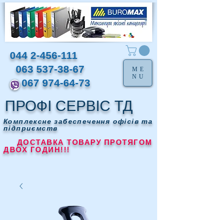
044 2-456-111
063 537-38-67
ME
NU
067 974-64-73
ПРОФІ СЕРВІС ТД
Комплексне забеспечення офісів та
підприємств
ДОСТАВКА ТОВАРУ ПРОТЯГОМ
ДВОХ ГОДИН!!!