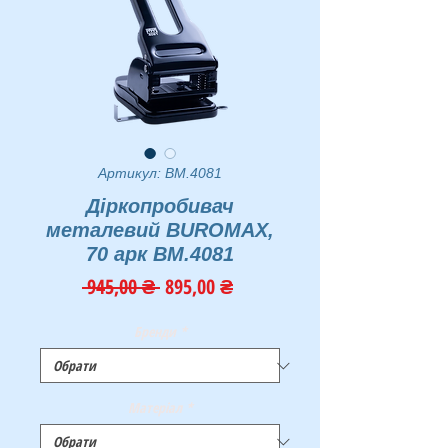
Артикул: BM.4081
Діркопробивач
металевий BUROMAX,
70 арк BM.4081
Звичайна
За
 945,00 ₴ 
895,00 ₴
ціна
розпродажем
Бренди
*
Матеріал
*