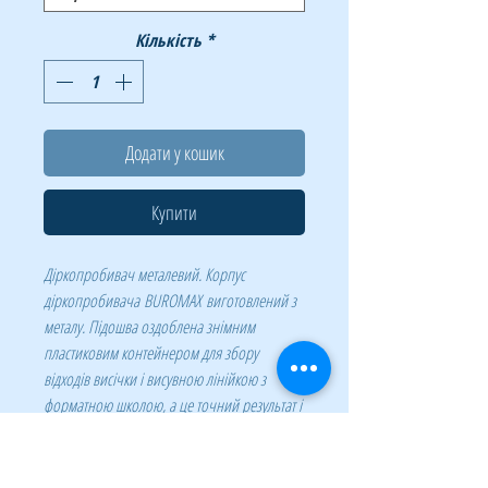
Кількість
*
Додати у кошик
Купити
Діркопробивач металевий. Корпус
діркопробивача BUROMAX виготовлений з
металу. Підошва оздоблена знімним
пластиковим контейнером для збору
відходів висічки і висувною лінійкою з
форматною школою, а це точний результат і
рівні стопки підшитих документів.
Вбудований фіксатор закритого положення
забезпечить зручне транспортування і