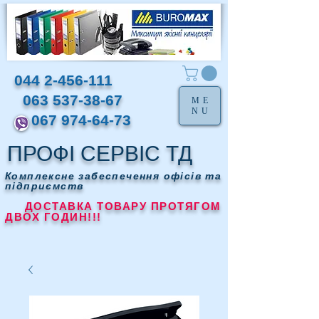
044 2-456-111
063 537-38-67
ME
NU
067 974-64-73
ПРОФІ СЕРВІС ТД
Комплексне забеспечення офісів та
підприємств
ДОСТАВКА ТОВАРУ ПРОТЯГОМ
ДВОХ ГОДИН!!!