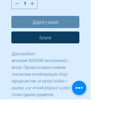
Додати у кошик
Купити
Діркопробивач
металевий BUROMAX виготовлений з
металу. Підошва оснащена знімним
пластиковим контейнером для збору
відходів висічки, на корпусі лінійка з
шкалою, а це точний результат та рівні
стопки підшитих документів.
Завдяки знімним ножам є можливість
самостійно регулювати відстань між
пробивними отворами та їх кількість (можна
отримати від 1 до 4 отворів).