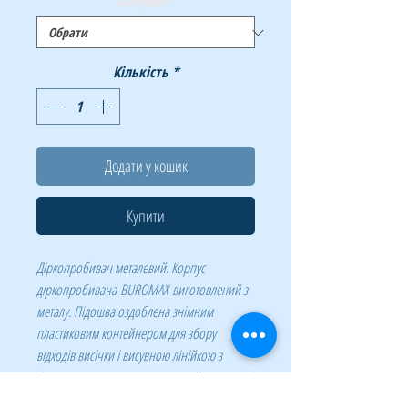
Матеріал
*
Кількість
*
Додати у кошик
Купити
Діркопробивач металевий. Корпус
діркопробивача BUROMAX виготовлений з
металу. Підошва оздоблена знімним
пластиковим контейнером для збору
відходів висічки і висувною лінійкою з
форматною школою, а це точний результат і
рівні стопки підшитих документів.