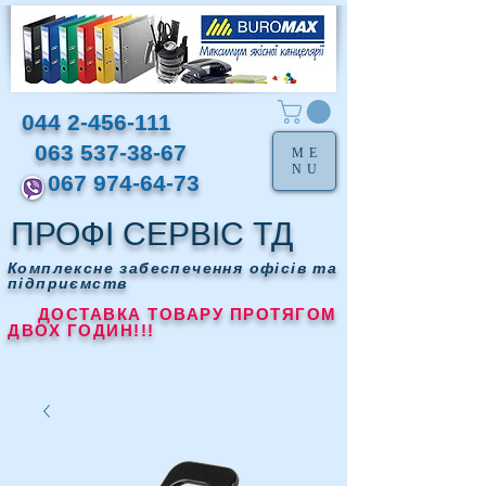
044 2-456-111
063 537-38-67
ME
NU
067 974-64-73
ПРОФІ СЕРВІС ТД
Комплексне забеспечення офісів та
підприємств
ДОСТАВКА ТОВАРУ ПРОТЯГОМ
ДВОХ ГОДИН!!!