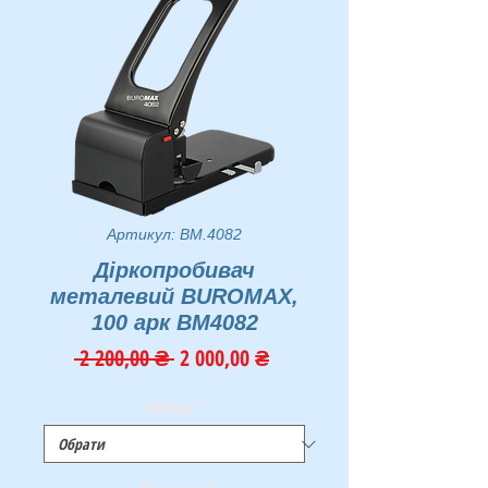
Артикул: BM.4082
Діркопробивач
металевий BUROMAX,
100 арк BM4082
Звичайна
За
 2 200,00 ₴ 
2 000,00 ₴
ціна
розпродажем
Бренди
*