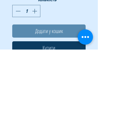
Додати у кошик
Купити
Гумки універсальні JOBMAX від BUROMAX –
пряме призначення гумок – перетягування
грошових купюр, але крім того, дана
продукція використовується для з'єднання
упаковок медикаментів, в аптеках і на
виробництві, фасування канцелярських
інструментів, дрібної торгівлі, при
виготовленні побутових приладів, а також, в
домашніх умовах для скріплення зошитів,
книг і т.д .. Колір в асортименті. Упаковані в