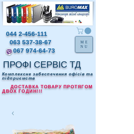
044 2-456-111
063 537-38-67
ME
NU
067 974-64-73
ПРОФІ СЕРВІС ТД
Комплексне забеспечення офісів та
підприємств
ДОСТАВКА ТОВАРУ ПРОТЯГОМ
ДВОХ ГОДИН!!!