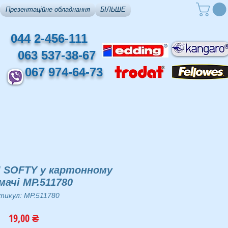
Презентаційне обладнання
БІЛЬШЕ
044 2-456-111
063 537-38-67
067 974-64-73
I SOFTY у картонному
ачі MP.511780
тикул: MP.511780
Ціна
19,00 ₴