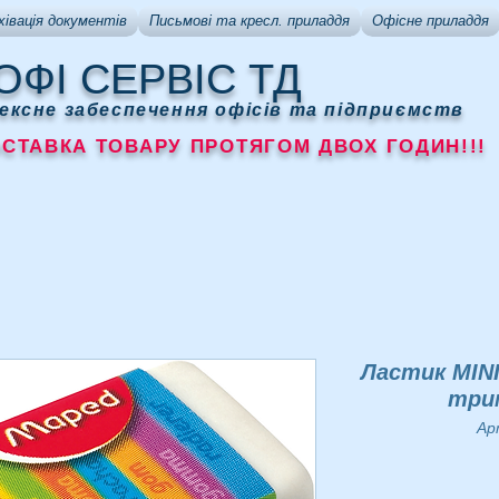
хівація документів
Письмові та кресл. приладдя
Офісне приладдя
ОФІ СЕРВІС ТД
ексне забеспечення офісів та підприємств
АВКА ТОВАРУ ПРОТЯГОМ ДВОХ ГОДИН!!!
Ластик MIN
трим
Ар