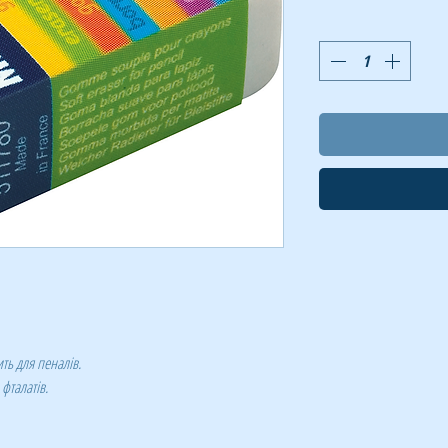
ить для пеналів.
 фталатів.