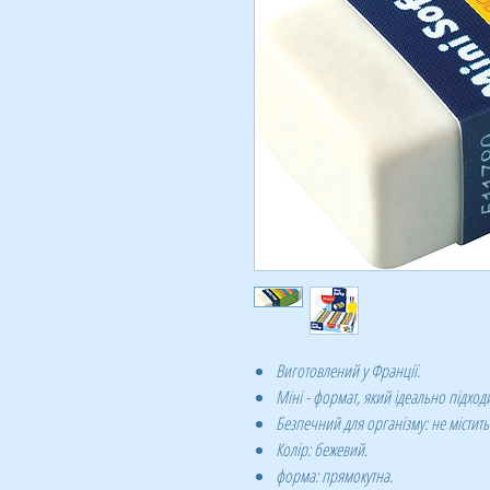
Виготовлений у Франції.
Міні - формат, який ідеально підход
Безпечний для організму: не містить
Колір: бежевий.
форма: прямокутна.