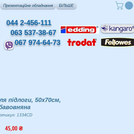
Презентаційне обладнання
БІЛЬШЕ
044 2-456-111
063 537-38-67
067 974-64-73
ля підлоги, 50х70см,
бавовняна
ртикул: 1334CD
Ціна
45,00 ₴