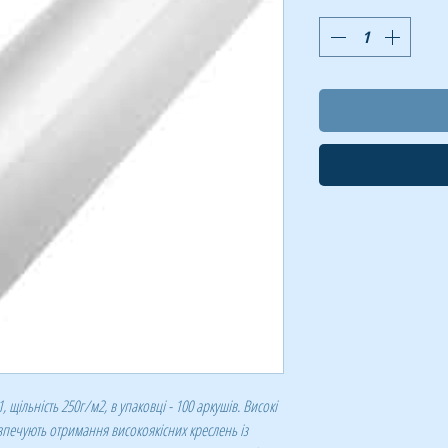
 щільність 250г/м2, в упаковці - 100 аркушів. Високі
зпечують отримання високоякісних креслень із