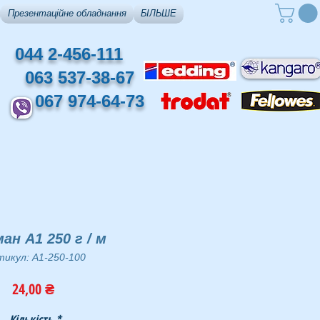
Презентаційне обладнання
БІЛЬШЕ
044 2-456-111
063 537-38-67
067 974-64-73
ан А1 250 г / м
икул: A1-250-100
Ціна
24,00 ₴
Кількість
*