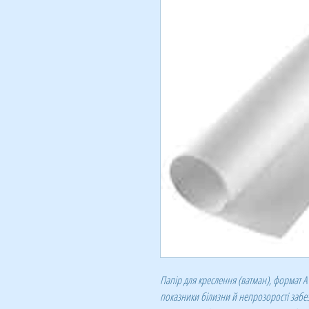
Папір для креслення (ватман), формат А1,
показники білизни й непрозорості забе