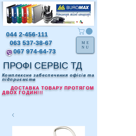
044 2-456-111
063 537-38-67
ME
NU
067 974-64-73
ПРОФІ СЕРВІС ТД
Комплексне забеспечення офісів та
підприємств
ДОСТАВКА ТОВАРУ ПРОТЯГОМ
ДВОХ ГОДИН!!!