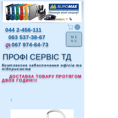
044 2-456-111
063 537-38-67
ME
NU
067 974-64-73
ПРОФІ СЕРВІС ТД
Комплексне забеспечення офісів та
підприємств
ДОСТАВКА ТОВАРУ ПРОТЯГОМ
ДВОХ ГОДИН!!!