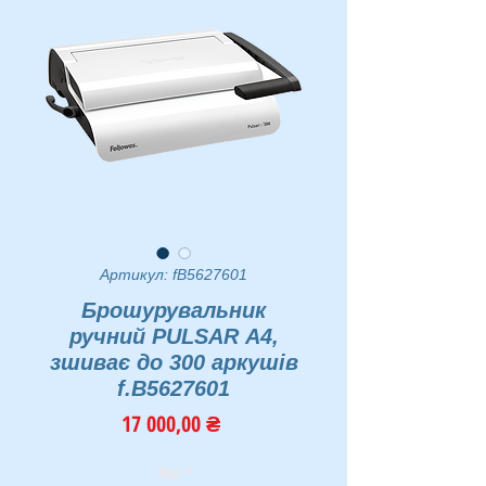
Артикул: fB5627601
Брошурувальник
ручний PULSAR А4,
зшиває до 300 аркушів
f.B5627601
Ціна
17 000,00 ₴
Тип
*