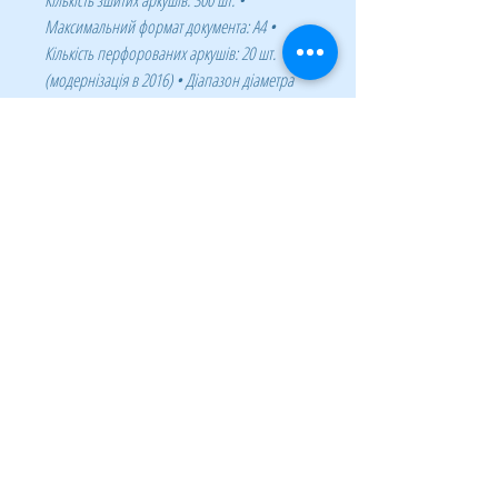
Кількість зшитих аркушів: 300 шт. •
Максимальний формат документа: А4 •
Кількість перфорованих аркушів: 20 шт.
(модернізація в 2016) • Діапазон діаметра
пружини: 6-38 мм. • Гарантія: 2 роки.
Брошурувальник оснащений технологіями,
які прискорять і спростять брошурування
документів: - Автоматичні стулки лотка для
відходів: При переповненні лотка для
відходів стулка лотка автоматично
відкривається, що сигналізує про
необхідність його спустошення. -
Ергономічне розташування зубців: У
брошурувальників на пластикову пружину
зубці розташовані під кутом 15º, що
полегшує роботу над створенням брошури. -
Селектор формату: Точне вирівнювання
аркушів різних форматів по краю. - Селектор
діаметра пружин і товщини документа: