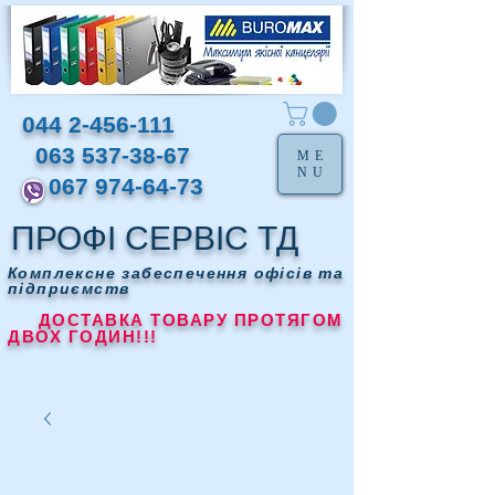
044 2-456-111
063 537-38-67
ME
NU
067 974-64-73
ПРОФІ СЕРВІС ТД
Комплексне забеспечення офісів та
підприємств
ДОСТАВКА ТОВАРУ ПРОТЯГОМ
ДВОХ ГОДИН!!!