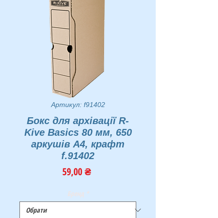
Артикул: f91402
Бокс для архівації R-
Kive Basics 80 мм, 650
аркушів А4, крафт
f.91402
Ціна
59,00 ₴
Бренд
*