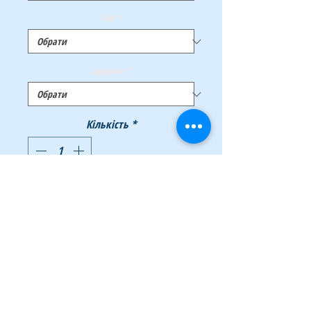
Тип
*
ширина
*
Кількість
*
Додати у кошик
Купити
Архівні бокси Bankers Box® Basic –
економічна лінійка коробів з гофрованого
картону кольору "крафт" в кращих традиціях