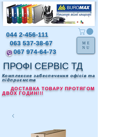
044 2-456-111
063 537-38-67
ME
NU
067 974-64-73
ПРОФІ СЕРВІС ТД
Комплексне забеспечення офісів та
підприємств
ДОСТАВКА ТОВАРУ ПРОТЯГОМ
ДВОХ ГОДИН!!!