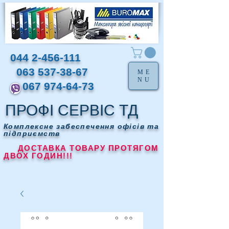
044 2-456-111
063 537-38-67
ME
NU
067 974-64-73
ПРОФІ СЕРВІС ТД
Комплексне забеспечення офісів та
підприємств
ДОСТАВКА ТОВАРУ ПРОТЯГОМ
ДВОХ ГОДИН!!!