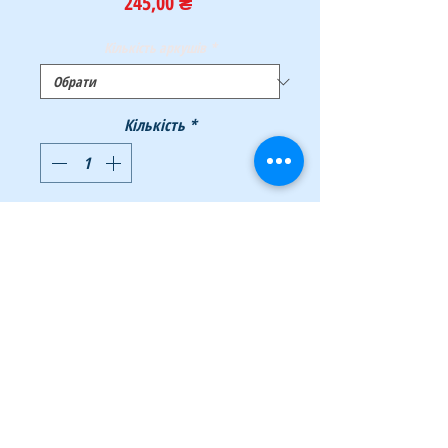
Ціна
245,00 ₴
Кількість аркушів
*
Кількість
*
Додати у кошик
Купити
Блок паперу для фліпчартів – важливий
інструмент в роботі будь-якого офісу для
проведення презентацій, зборів, зустрічей,
семінарів, навчань і т.д .. Папір для
фліпчартів від ТМ BUROMAX виконана з