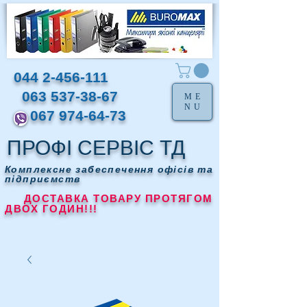
044 2-456-111
063 537-38-67
ME
NU
067 974-64-73
ПРОФІ СЕРВІС ТД
Комплексне забеспечення офісів та
підприємств
ДОСТАВКА ТОВАРУ ПРОТЯГОМ
ДВОХ ГОДИН!!!