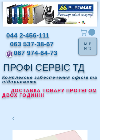
044 2-456-111
063 537-38-67
ME
NU
067 974-64-73
ПРОФІ СЕРВІС ТД
Комплексне забеспечення офісів та
підприємств
ДОСТАВКА ТОВАРУ ПРОТЯГОМ
ДВОХ ГОДИН!!!