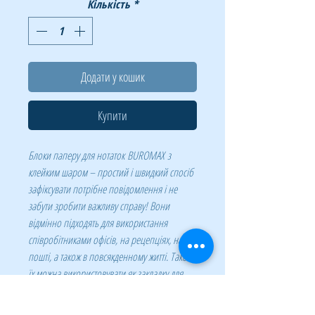
Кількість
*
Додати у кошик
Купити
Блоки паперу для нотаток BUROMAX з
клейким шаром – простий і швидкий спосіб
зафіксувати потрібне повідомлення і не
забути зробити важливу справу! Вони
відмінно підходять для використання
співробітниками офісів, на рецепціях, на
пошті, а також в повсякденному житті. Також
їх можна використовувати як закладку для
книг, документів.