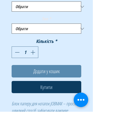
Тип
*
Кількість
*
Додати у кошик
Купити
Блок паперу для нотаток JOBMAX – простий і
швидкий спосіб зафіксувати важливе
повідомлення і не забути зробити важливу
справу! Вони відмінно підходять для