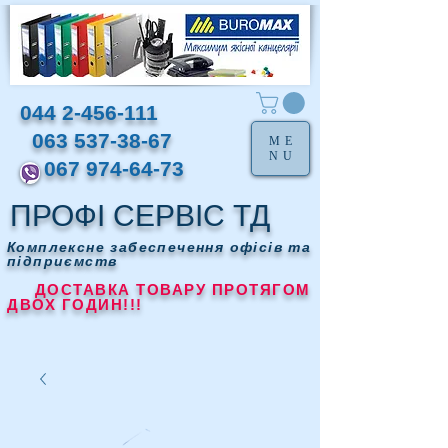
044 2-456-111
063 537-38-67
ME
NU
067 974-64-73
ПРОФІ СЕРВІС ТД
Комплексне забеспечення офісів та
підприємств
ДОСТАВКА ТОВАРУ ПРОТЯГОМ
ДВОХ ГОДИН!!!