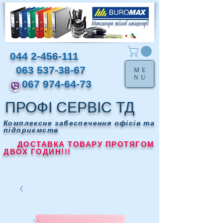
044 2-456-111
063 537-38-67
ME
NU
067 974-64-73
ПРОФІ СЕРВІС ТД
Комплексне забеспечення офісів та
підприємств
ДОСТАВКА ТОВАРУ ПРОТЯГОМ
ДВОХ ГОДИН!!!