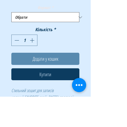
Формат
*
Кількість
*
Додати у кошик
Купити
Стильний зошит для записів
колекції FAVORITE серії PASTEL торгової
марки BUROMAX підкреслить Вашу
індивідуальність та стане незамінним
помічником у систематизації записів, ідей,
думок, планів!