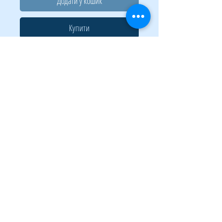
Додати у кошик
Купити
Ідентифікатор горизонтальний BUROMAX –
незамінний помічник в ідентифікації
особистості на різних заходи (семінари,
конференції тощо) з великою кількістю
учасників!
Виготовлений з якісного PVC товщиною 400
мкм.
У Вас є вибір кріплення: отвори для
кріплення за допомогою карабіна або
шнурка!
Розмір вкладення: 55х85 мм.
© 2023 СЕВЕРНЫЙ ПОЛЮС. Сайт создан