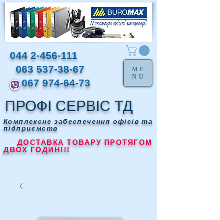
044 2-456-111
063 537-38-67
ME
NU
067 974-64-73
ПРОФІ СЕРВІС ТД
Комплексне забеспечення офісів та
підприємств
ДОСТАВКА ТОВАРУ ПРОТЯГОМ
ДВОХ ГОДИН!!!