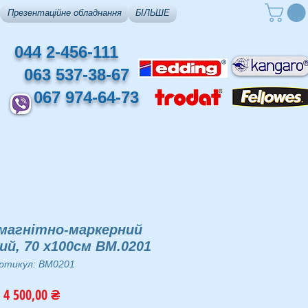
Презентаційне обладнання
БІЛЬШЕ
044 2-456-111
063 537-38-67
067 974-64-73
магнітно-маркерний
й, 70 х100cм BM.0201
ртикул: BM0201
Ціна
4 500,00 ₴