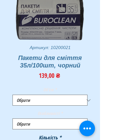
Артикул: 10200021
Пакети для смiття
35л/100шт, чорний
Ціна
139,00 ₴
Об'єм
*
Особливості
*
Кількість
*