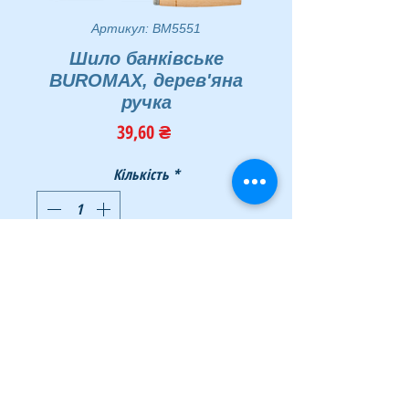
Артикул: BM5551
Шило банківське
BUROMAX, дерев'яна
ручка
Ціна
39,60 ₴
Кількість
*
Додати у кошик
Купити
2 шт/уп