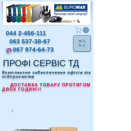
044 2-456-111
063 537-38-67
ME
NU
067 974-64-73
ПРОФІ СЕРВІС ТД
Комплексне забеспечення офісів та
підприємств
ДОСТАВКА ТОВАРУ ПРОТЯГОМ
ДВОХ ГОДИН!!!